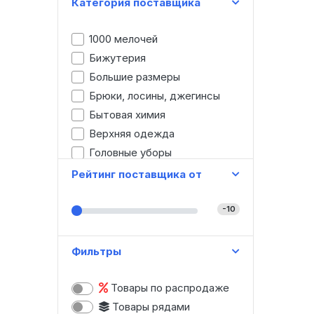
Категория поставщика
1000 мелочей
Бижутерия
Большие размеры
Брюки, лосины, джегинсы
Бытовая химия
Верхняя одежда
Головные уборы
Детская одежда
Рейтинг поставщика от
Джинсы
Домашняя одежда
-10
Женская одежда
Зонты
Фильтры
Игрушки
Канцтовары
Товары по распродаже
Картины, модульные картины
Товары рядами