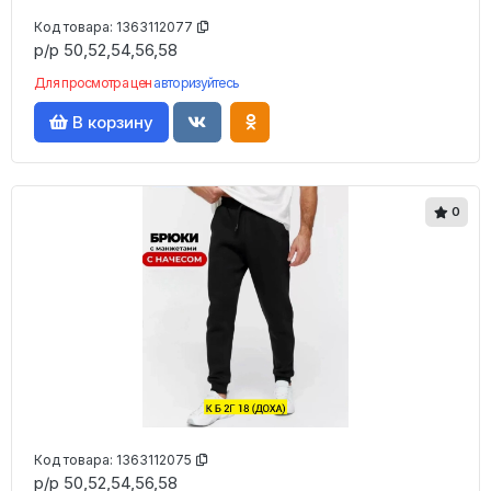
Код товара:
1363112077
р/р 50,52,54,56,58
Для просмотра цен
авторизуйтесь
В корзину
0
Код товара:
1363112075
р/р 50,52,54,56,58