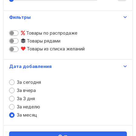
Женская одежда
Зонты
Фильтры
Игрушки
Канцтовары
Товары по распродаже
Картины, модульные картины
Товары рядами
Книги
Товары из списка желаний
Коляски, санки
Косметика
Дата добавления
Купальники
Маникюр
За сегодня
Меховые изделия
За вчера
Мужская одежда
За 3 дня
Нижнее белье
За неделю
Носки, колготки
За месяц
Обувь (опт)
Обувь (штучно)