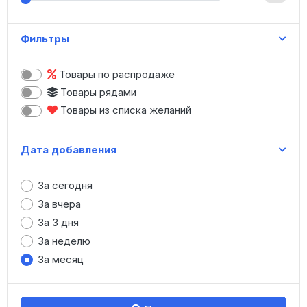
Женская одежда
Зонты
Фильтры
Игрушки
Канцтовары
Товары по распродаже
Картины, модульные картины
Товары рядами
Книги
Товары из списка желаний
Коляски, санки
Косметика
Дата добавления
Купальники
Маникюр
За сегодня
Меховые изделия
За вчера
Мужская одежда
За 3 дня
Нижнее белье
За неделю
Носки, колготки
За месяц
Обувь (опт)
Обувь (штучно)