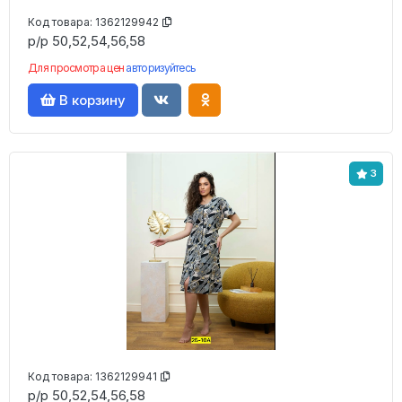
Код товара:
1362129942
р/р 50,52,54,56,58
Для просмотра цен
авторизуйтесь
В корзину
3
Код товара:
1362129941
р/р 50,52,54,56,58