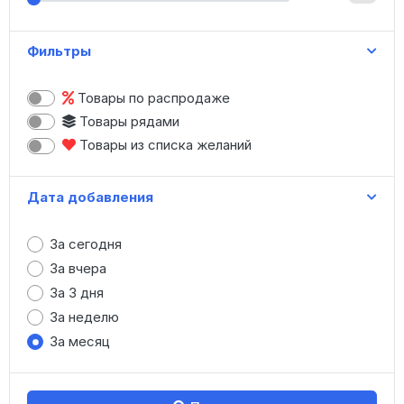
Женская одежда
Зонты
Фильтры
Игрушки
Канцтовары
Товары по распродаже
Картины, модульные картины
Товары рядами
Книги
Товары из списка желаний
Коляски, санки
Косметика
Дата добавления
Купальники
Маникюр
За сегодня
Меховые изделия
За вчера
Мужская одежда
За 3 дня
Нижнее белье
За неделю
Носки, колготки
За месяц
Обувь (опт)
Обувь (штучно)