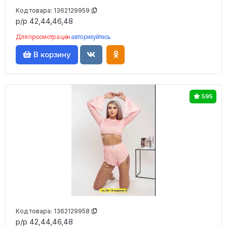
Код товара:
1362129959
р/р 42,44,46,48
Для просмотра цен
авторизуйтесь
В корзину
595
Код товара:
1362129958
р/р 42,44,46,48