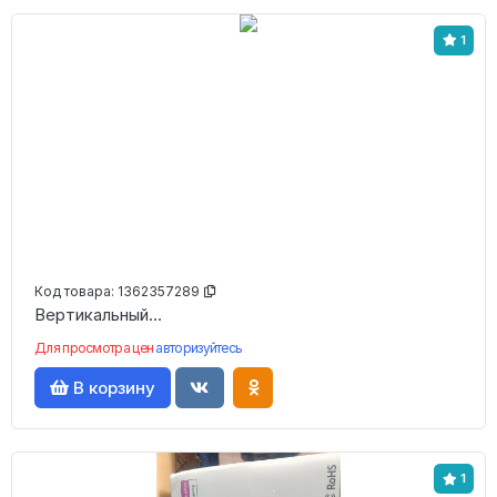
1
Код товара:
1362357289
Вертикальный...
Для просмотра цен
авторизуйтесь
В корзину
1