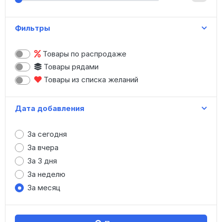
Женская одежда
Зонты
Фильтры
Игрушки
Канцтовары
Товары по распродаже
Картины, модульные картины
Товары рядами
Книги
Товары из списка желаний
Коляски, санки
Косметика
Дата добавления
Купальники
Маникюр
За сегодня
Меховые изделия
За вчера
Мужская одежда
За 3 дня
Нижнее белье
За неделю
Носки, колготки
За месяц
Обувь (опт)
Обувь (штучно)