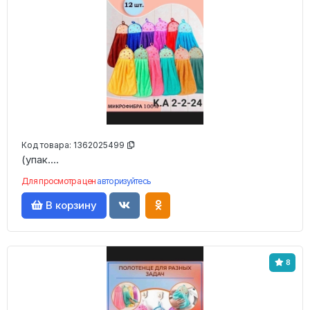
Код товара:
1362025499
(упак....
Для просмотра цен
авторизуйтесь
В корзину
8