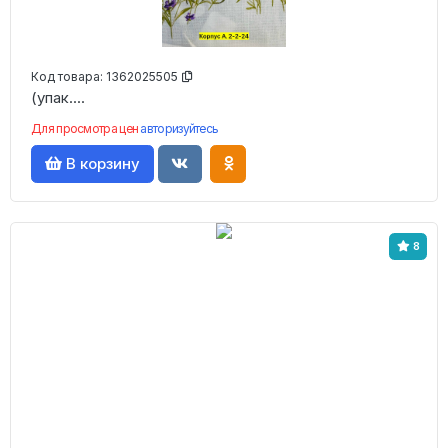
Код товара:
1362025505
(упак....
Для просмотра цен
авторизуйтесь
В корзину
8