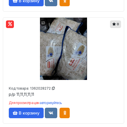
В корзину
0
Код товара:
1362028272
р/р 11,11,11,11,11
Для просмотра цен
авторизуйтесь
В корзину