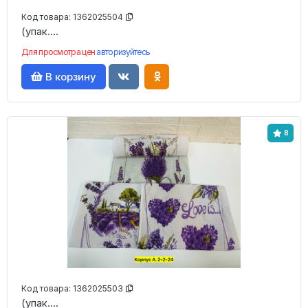
Код товара:
1362025504
(упак....
Для просмотра цен
авторизуйтесь
В корзину
8
Код товара:
1362025503
(упак....