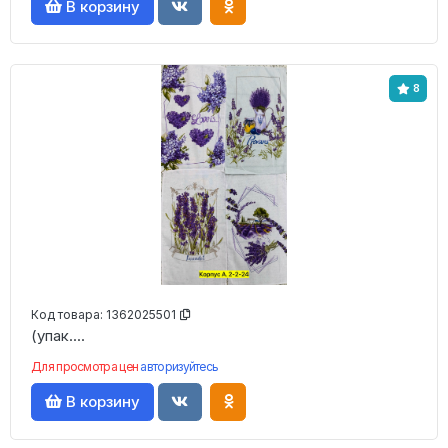
В корзину
8
Код товара:
1362025501
(упак....
Для просмотра цен
авторизуйтесь
В корзину