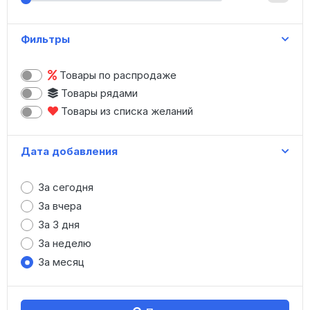
Женская одежда
Зонты
Фильтры
Игрушки
Канцтовары
Товары по распродаже
Картины, модульные картины
Товары рядами
Книги
Товары из списка желаний
Коляски, санки
Косметика
Дата добавления
Купальники
Маникюр
За сегодня
Меховые изделия
За вчера
Мужская одежда
За 3 дня
Нижнее белье
За неделю
Носки, колготки
За месяц
Обувь (опт)
Обувь (штучно)