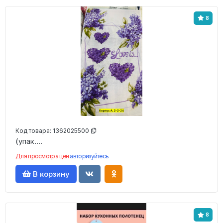
8
Код товара:
1362025500
(упак....
Для просмотра цен
авторизуйтесь
В корзину
8