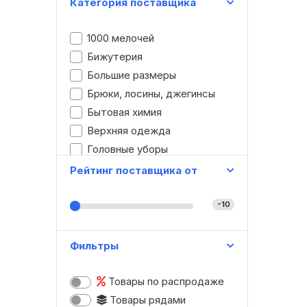
Категория поставщика
1000 мелочей
Бижутерия
Большие размеры
Брюки, лосины, джегинсы
Бытовая химия
Верхняя одежда
Головные уборы
Детская одежда
Рейтинг поставщика от
Джинсы
Домашняя одежда
-10
Женская одежда
Зонты
Фильтры
Игрушки
Канцтовары
Товары по распродаже
Картины, модульные картины
Товары рядами