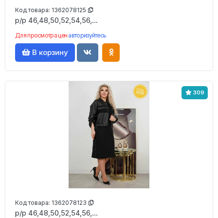
Код товара:
1362078125
р/р 46,48,50,52,54,56,...
Для просмотра цен
авторизуйтесь
В корзину
309
Код товара:
1362078123
р/р 46,48,50,52,54,56,...