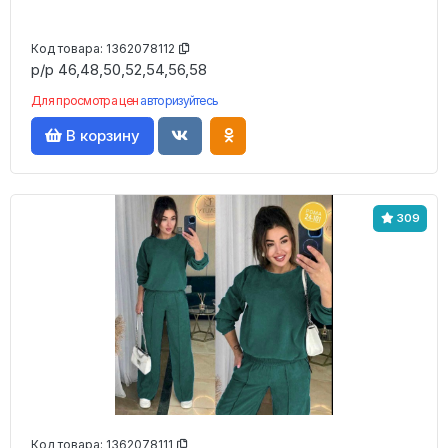
Код товара:
1362078112
р/р 46,48,50,52,54,56,58
Для просмотра цен
авторизуйтесь
В корзину
309
Код товара:
1362078111