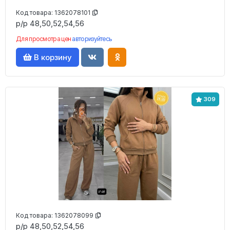
Код товара:
1362078101
р/р 48,50,52,54,56
Для просмотра цен
авторизуйтесь
В корзину
309
Код товара:
1362078099
р/р 48,50,52,54,56