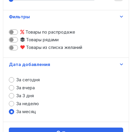
Женская одежда
Зонты
Фильтры
Игрушки
Канцтовары
Товары по распродаже
Картины, модульные картины
Товары рядами
Книги
Товары из списка желаний
Коляски, санки
Косметика
Дата добавления
Купальники
Маникюр
За сегодня
Меховые изделия
За вчера
Мужская одежда
За 3 дня
Нижнее белье
За неделю
Носки, колготки
За месяц
Обувь (опт)
Обувь (штучно)