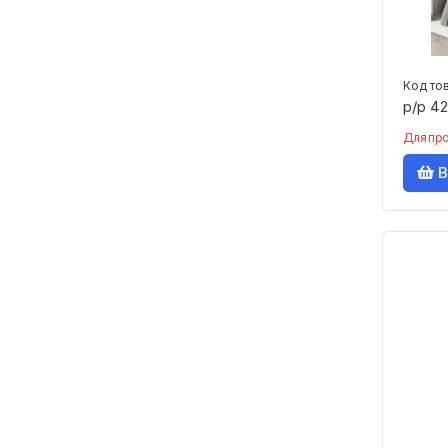
Швейная фурнитура
Шторы, занавески
Электроника
Код то
р/р 42
Для пр
В