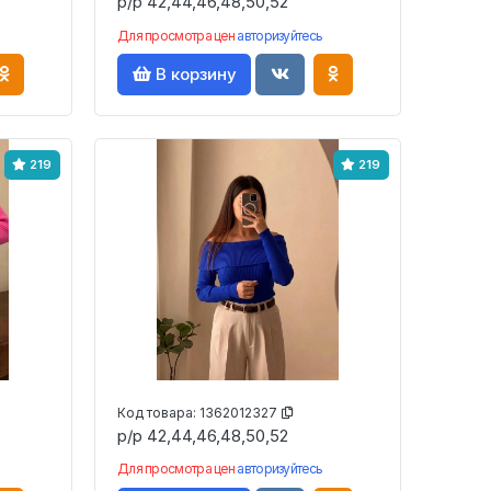
р/р 42,44,46,48,50,52
Для просмотра цен
авторизуйтесь
В корзину
219
219
Код товара:
1362012327
р/р 42,44,46,48,50,52
Для просмотра цен
авторизуйтесь