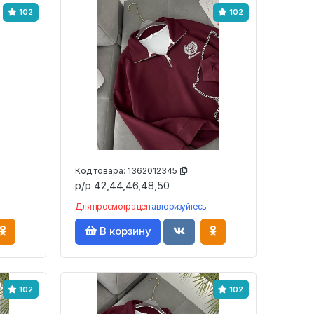
102
102
Код товара:
1362012345
р/р 42,44,46,48,50
Для просмотра цен
авторизуйтесь
В корзину
102
102