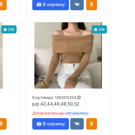
В корзину
219
219
Код товара:
1362012324
р/р 42,44,46,48,50,52
Для просмотра цен
авторизуйтесь
В корзину