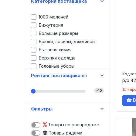
Категория поставщика
1000 мелочей
Бижутерия
Большие размеры
Брюки, лосины, джегинсы
Бытовая химия
Верхняя одежда
Головные уборы
Детская одежда
Код то
Рейтинг поставщика от
р/р 42
Джинсы
Для пр
Домашняя одежда
-10
Женская одежда
В
Зонты
Фильтры
Игрушки
Канцтовары
Товары по распродаже
Картины, модульные картины
Товары рядами