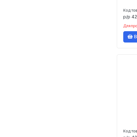
Код то
р/р 42
Для пр
В
Код то