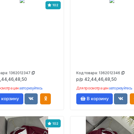
102
вара:
1362012347
Код товара:
1362012346
,44,46,48,50
р/р 42,44,46,48,50
осмотра цен
авторизуйтесь
Для просмотра цен
авторизуйтесь
 корзину
В корзину
102