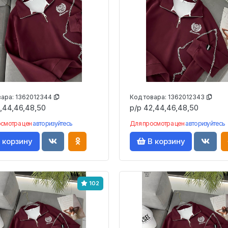
вара:
1362012344
Код товара:
1362012343
,44,46,48,50
р/р 42,44,46,48,50
осмотра цен
авторизуйтесь
Для просмотра цен
авторизуйтесь
 корзину
В корзину
102