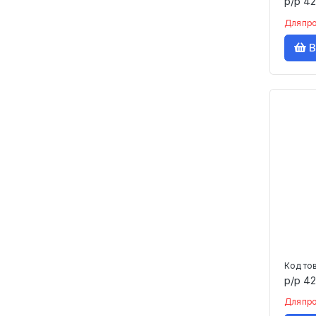
р/р 42
Для пр
В
Код то
р/р 42
Для пр