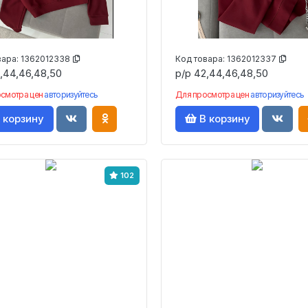
вара:
1362012338
Код товара:
1362012337
,44,46,48,50
р/р 42,44,46,48,50
осмотра цен
авторизуйтесь
Для просмотра цен
авторизуйтесь
 корзину
В корзину
102