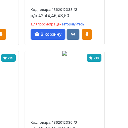
Код товара:
1362012333
р/р 42,44,46,48,50
Для просмотра цен
авторизуйтесь
В корзину
219
219
Код товара:
1362012330