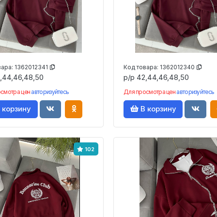
вара:
1362012341
Код товара:
1362012340
,44,46,48,50
р/р 42,44,46,48,50
осмотра цен
авторизуйтесь
Для просмотра цен
авторизуйтесь
 корзину
В корзину
102