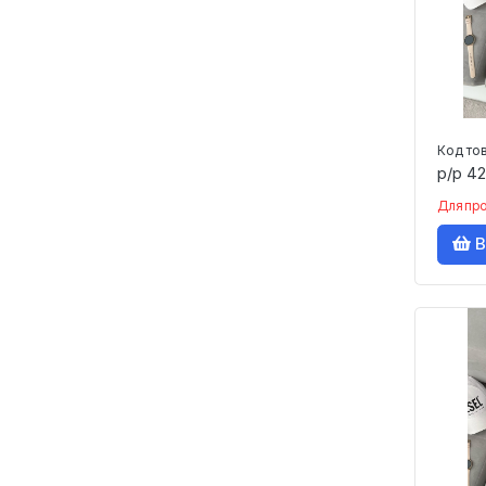
Праздничные товары
Ремни
Самокаты, велосипеды
Семена и растения
Сигареты, табак, кальян
Код то
Сладости, икра и пр.
р/р 42
Спецодежда
Для пр
Спортивные костюмы
В
Сумки, рюкзаки, кошельки
Текстиль, покрывала,
постельное, полотенца
Товар в наличии
Товары для животных
Футболки
Цветы
Часы
Шарфы, платки