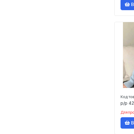
В
Код то
р/р 42
Для пр
В